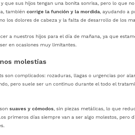
y que sus hijos tengan una bonita sonrisa, pero lo que no
isa, también
corrige la función y la mordida
, ayudando a pr
o los dolores de cabeza y la falta de desarrollo de los ma
er a nuestros hijos para el día de mañana, ya que estam
er en ocasiones muy limitantes.
nos molestias
ts son complicados: rozaduras, llagas o urgencias por ala
o, pero suele ser un continuo durante el todo el tratam
s son
suaves y cómodos
, sin piezas metálicas, lo que redu
 Los primeros días siempre van a ser algo molestos, pero
s.