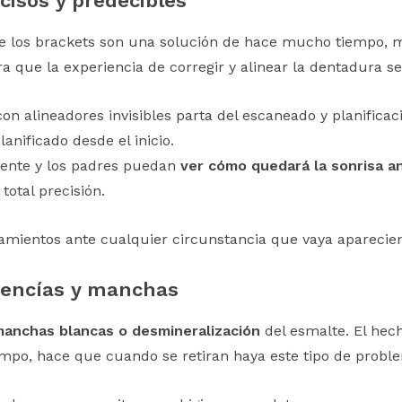
isos y predecibles
e los brackets son una solución de hace mucho tiempo, m
a que la experiencia de corregir y alinear la dentadura se
on alineadores invisibles parta del escaneado y planifica
anificado desde el inicio.
cente y los padres puedan
ver cómo quedará la sonrisa 
otal precisión.
amientos ante cualquier circunstancia que vaya aparecie
 encías y manchas
anchas blancas o desmineralización
del esmalte. El hec
empo, hace que cuando se retiran haya este tipo de probl