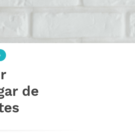
p
r
gar de
tes