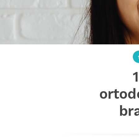
ortod
br